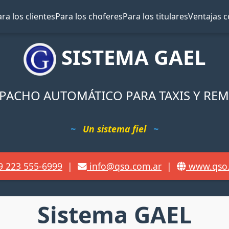
ra los clientes
Para los choferes
Para los titulares
Ventajas c
SISTEMA GAEL
PACHO AUTOMÁTICO PARA TAXIS Y REM
Un sistema fiel
9 223 555-6999
|
info@qso.com.ar
|
www.qso.
Sistema GAEL