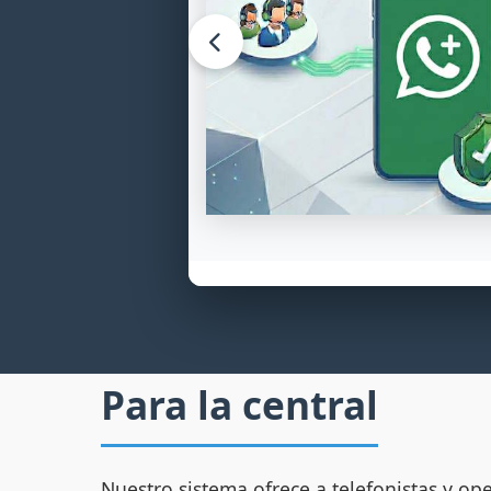
guro con
igitales, mapa
s, seguimiento
. Todo lo que
eguro y
Para la central
Nuestro sistema ofrece a telefonistas y o