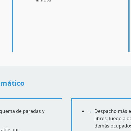
omático
squema de paradas y
Despacho más ef
libres, luego a 
demás ocupado
zable por